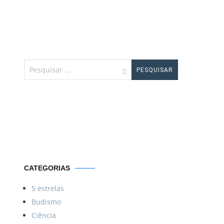
Pesquisar
por:
Por uma vida
Menos ordinária
CATEGORIAS
5 estrelas
Budismo
Ciência