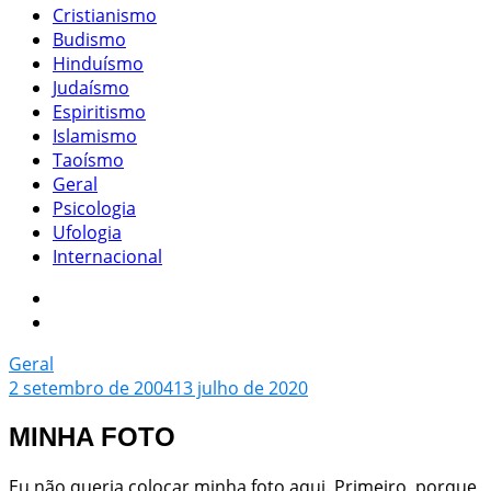
Cristianismo
Budismo
Hinduísmo
Judaísmo
Espiritismo
Islamismo
Taoísmo
Geral
Psicologia
Ufologia
Internacional
Geral
2 setembro de 2004
13 julho de 2020
MINHA FOTO
Eu não queria colocar minha foto aqui. Primeiro, porque