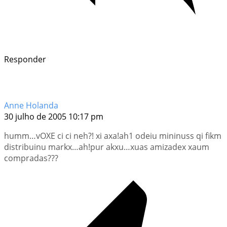
Responder
Anne Holanda
30 julho de 2005 10:17 pm
humm…vOXE ci ci neh?! xi axa!ah1 odeiu mininuss qi fikm
distribuinu markx…ah!pur akxu…xuas amizadex xaum
compradas???