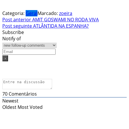
Categoria:
Geral
Marcado:
zoeira
Navegação
Post anterior
AMIT GOSWAMI NO RODA VIVA
Post seguinte
ATLÂNTIDA NA ESPANHA?
de
Subscribe
Post
Notify of
70
Comentários
Newest
Oldest
Most Voted