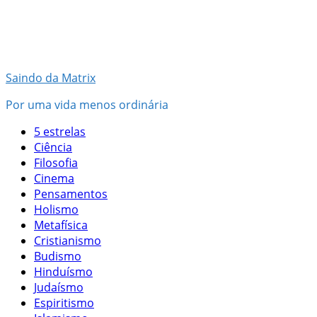
Pular
para
o
conteúdo
Saindo da Matrix
Por uma vida menos ordinária
5 estrelas
Ciência
Filosofia
Cinema
Pensamentos
Holismo
Metafísica
Cristianismo
Budismo
Hinduísmo
Judaísmo
Espiritismo