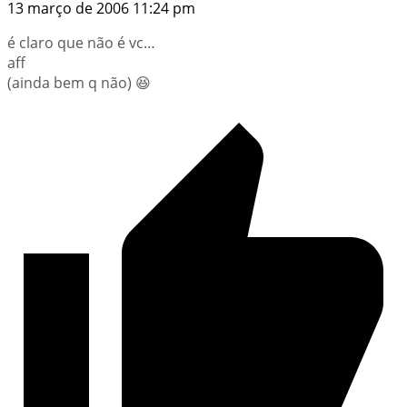
13 março de 2006 11:24 pm
é claro que não é vc…
aff
(ainda bem q não) 😆