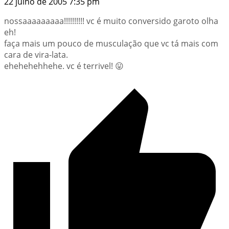
22 julho de 2005 7:35 pm
nossaaaaaaaaa!!!!!!!!!! vc é muito conversido garoto olha
eh!
faça mais um pouco de musculação que vc tá mais com
cara de vira-lata.
ehehehehhehe. vc é terrivel! 😛