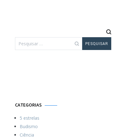
Pesquisar
por:
Por uma vida
Menos ordinária
CATEGORIAS
5 estrelas
Budismo
Ciência