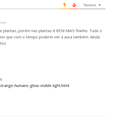
Newest
18 am
e plantas, porém nas plantas é BEM MAIS fininho. Tudo o
reio que com o tempo poderei ver a aura também. Ainda
tos
ht
trange-humans-glow-visible-light.html