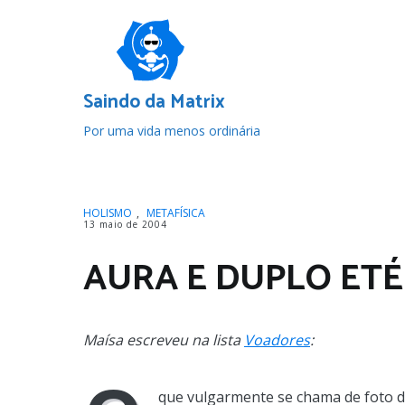
Pular
para
o
conteúdo
Saindo da Matrix
Por uma vida menos ordinária
HOLISMO
,
METAFÍSICA
13 maio de 2004
AURA E DUPLO ETÉ
Maísa escreveu na lista
Voadores
:
que vulgarmente se chama de foto 