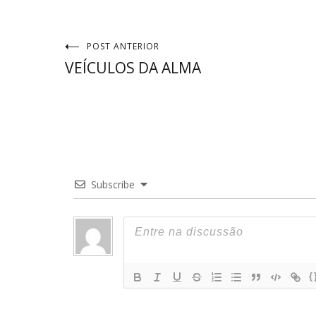
Navegação
POST ANTERIOR
VEÍCULOS DA ALMA
de
Post
Subscribe
{