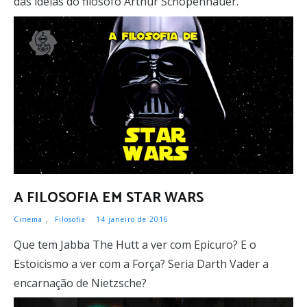
das ideias do filósofo Arthur Schopenhauer.
LER MAIS
A FILOSOFIA EM STAR WARS
Cinema
,
Filosofia
14 janeiro de 2016
Que tem Jabba The Hutt a ver com Epicuro? E o
Estoicismo a ver com a Força? Seria Darth Vader a
encarnação de Nietzsche?