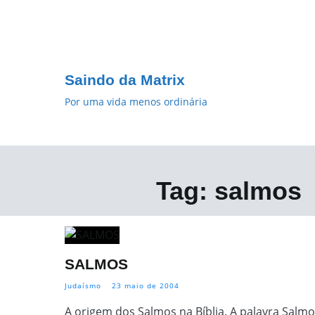
Pular
para
o
conteúdo
Saindo da Matrix
Por uma vida menos ordinária
Tag:
salmos
SALMOS
Judaísmo
23 maio de 2004
A origem dos Salmos na Bíblia. A palavra Salmo